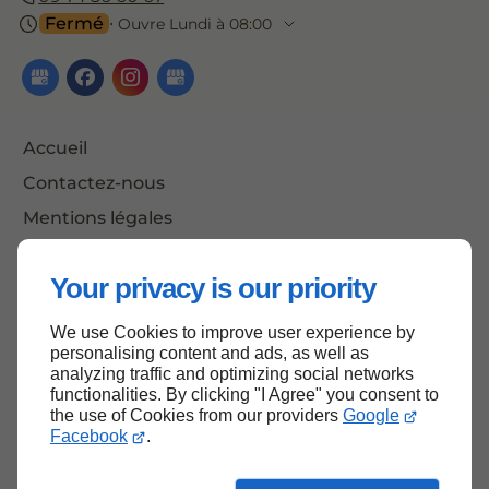
Fermé
⋅ Ouvre Lundi à 08:00
Accueil
Contactez-nous
Mentions légales
Plan du site
Your privacy is our priority
We use Cookies to improve user experience by
Haut de page
personalising content and ads, as well as
analyzing traffic and optimizing social networks
functionalities. By clicking "I Agree" you consent to
the use of Cookies from our providers
Google
Facebook
.