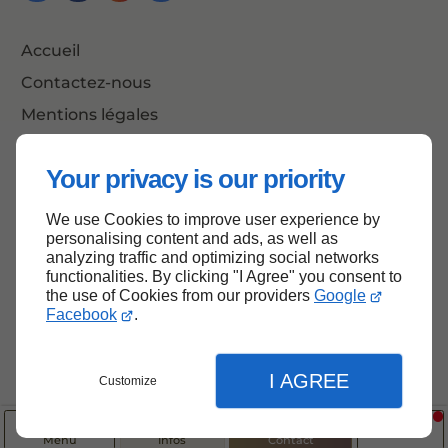
Accueil
Contactez-nous
Mentions légales
Plan du site
Your privacy is our priority
We use Cookies to improve user experience by
Haut de page
personalising content and ads, as well as
analyzing traffic and optimizing social networks
functionalities. By clicking "I Agree" you consent to
the use of Cookies from our providers
Google
Facebook
.
I AGREE
Customize
Menu
Infos
Contact