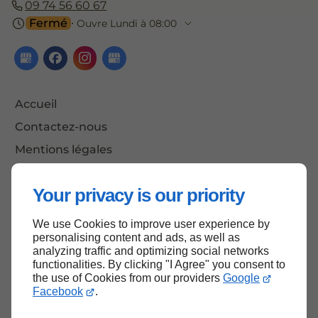
09 74 56 60 67
Fermé
⋅ Ouvre Lundi à 08:00
Accueil
Contactez-nous
Mentions légales
Plan du site
Your privacy is our priority
We use Cookies to improve user experience by
Haut de page
personalising content and ads, as well as
analyzing traffic and optimizing social networks
functionalities. By clicking "I Agree" you consent to
the use of Cookies from our providers
Google
Facebook
.