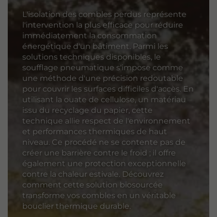
L'isolation des combles perdus représente
l'intervention la plus efficace pour réduire
immédiatement la consommation
énergétique d'un bâtiment. Parmi les
solutions techniques disponibles, le
soufflage pneumatique s'impose comme
une méthode d'une précision redoutable
pour couvrir les surfaces difficiles d'accès. En
utilisant la ouate de cellulose, un matériau
issu du recyclage du papier, cette
technique allie respect de l'environnement
et performances thermiques de haut
niveau. Ce procédé ne se contente pas de
créer une barrière contre le froid ; il offre
également une protection exceptionnelle
contre la chaleur estivale. Découvrez
comment cette solution biosourcée
transforme vos combles en un véritable
bouclier thermique durable.