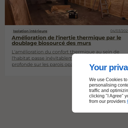
04/03/202
Isolation intérieure
Amélioration de l'inertie thermique par le
doublage biosourcé des murs
L'amélioration du confort thermique au sein de
l'habitat passe inévitablement par une réflexion
profonde sur les parois opaques. Si l'isolation des
Your priva
combles est un réflexe courant, le traitement des
murs par l'intérieur représente un levier de
We use Cookies to
performance complémentaire majeur. Cette
personalising conte
approche ne se contente pas de freiner les
traffic and optimizi
déperditions de chaleur ; elle vise à transformer la
clicking "I Agree" 
from our providers
paroi en un véritable accumulateur d'énergie. En
privilégiant des matériaux issus de la biomasse,
vous optez pour une solution qui respecte
l'équilibre hygrométrique du bâti tout en offrant
une protection efficace contre les variations de