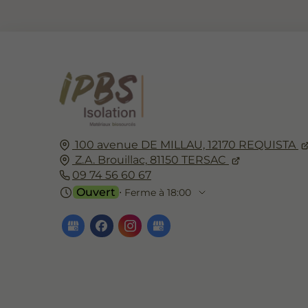
température. Découvrez comment le doublage
biosourcé redéfinit la gestion de la chaleur et de
l'humidité dans votre foyer.
100 avenue DE MILLAU,
12170
REQUISTA
Z.A. Brouillac,
81150
TERSAC
09 74 56 60 67
Ouvert
⋅ Ferme à 18:00