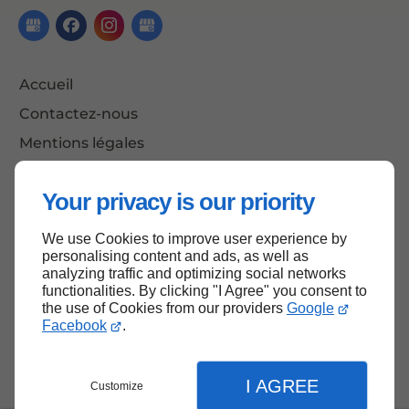
Accueil
Contactez-nous
Mentions légales
Plan du site
Your privacy is our priority
We use Cookies to improve user experience by
Haut de page
personalising content and ads, as well as
analyzing traffic and optimizing social networks
functionalities. By clicking "I Agree" you consent to
the use of Cookies from our providers
Google
Facebook
.
I AGREE
Customize